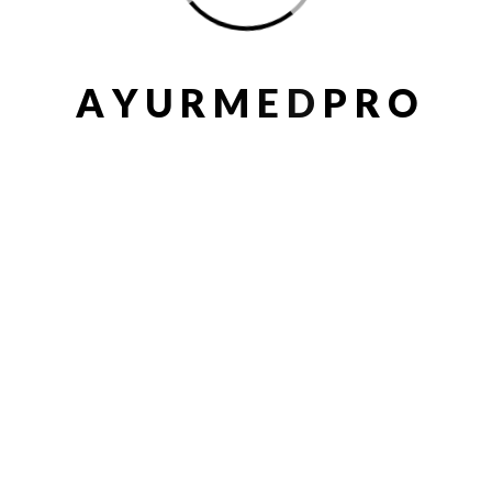
A
Y
U
R
M
E
D
P
R
O
: